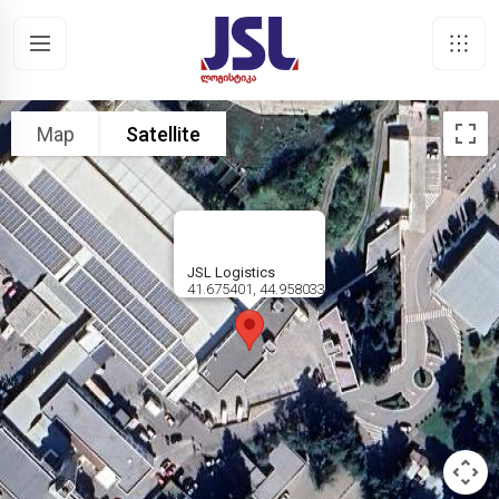
Map
Satellite
JSL Logistics
41.675401, 44.958033